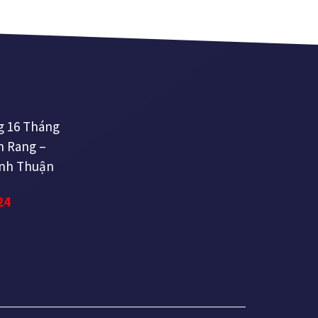
ng 16 Tháng
n Rang –
inh Thuận
24