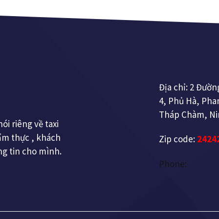
Địa chỉ: 2 Đườ
4, Phủ Hà, Pha
Tháp Chàm, N
ói riêng về taxi
ẩm thực , khách
Zip code:
2424
ông tin cho mình.
Phone: