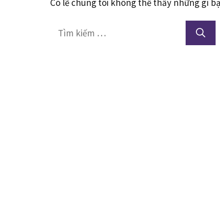
Có lẽ chúng tôi không thể thấy những gì b
Tìm
kiếm
cho: