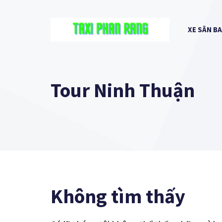
Chuyển
đến
XE SÂN B
nội
dung
Tour Ninh Thuận
Không tìm thấy